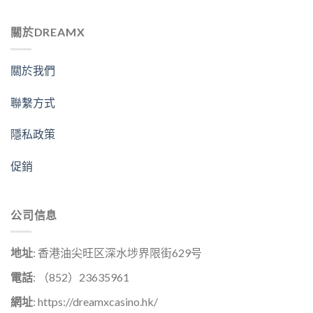
關於DREAMX
關於我們
聯繫方式
隱私政策
促銷
公司信息
地址
: 香港油尖旺区深水埗界限街629号
電話
: （852）23635961
網址
: https://dreamxcasino.hk/