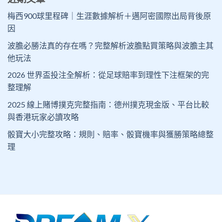
梅西900球里程碑｜生涯數據解析＋邁阿密國際出局背後原
因
波膽必勝法真的存在嗎？完整解析波膽點買策略與波膽主其
他玩法
2026 世界盃投注全解析：從足球賠率到理性下注框架的完
整理解
2025 線上賭博撲克完整指南：德州撲克現金版、平台比較
與香港玩家必讀攻略
骰寶大小完整攻略：規則、賠率、骰寶機率與獲勝策略總整
理