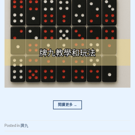
閱讀更多
→
Posted in
牌九