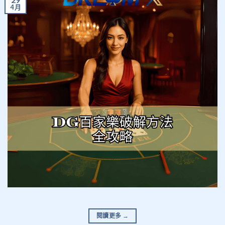
4 月
閱讀更多
→