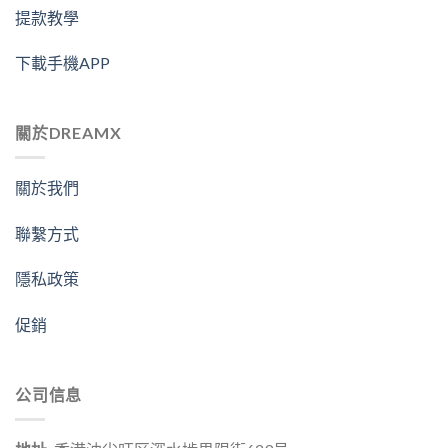
提款教學
下載手機APP
關於DREAMX
關於我們
聯繫方式
隱私政策
促銷
公司信息