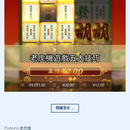
閱讀更多
→
Posted in
老虎機