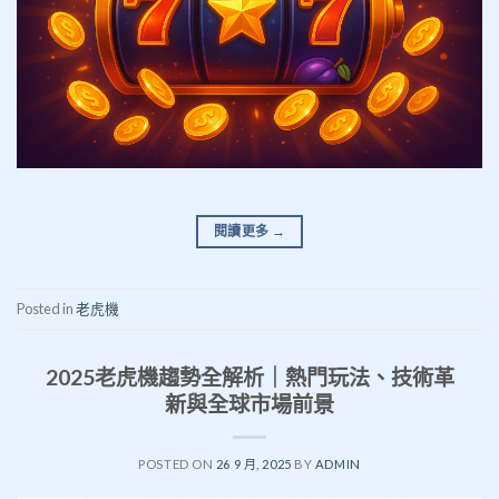
閱讀更多
→
Posted in
老虎機
2025老虎機趨勢全解析｜熱門玩法、技術革
新與全球市場前景
POSTED ON
26 9 月, 2025
BY
ADMIN