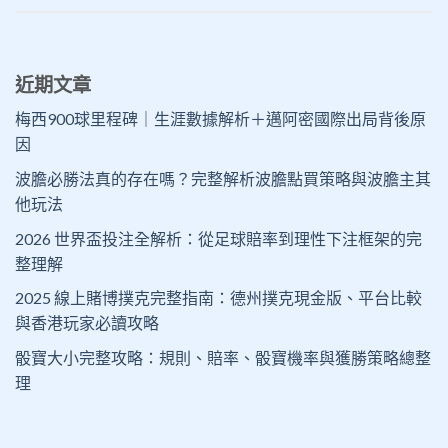
近期文章
梅西900球里程碑｜生涯數據解析＋邁阿密國際出局背後原
因
波膽必勝法真的存在嗎？完整解析波膽點買策略與波膽主其
他玩法
2026 世界盃投注全解析：從足球賠率到理性下注框架的完
整理解
2025 線上賭博撲克完整指南：德州撲克現金版、平台比較
與香港玩家必讀攻略
骰寶大小完整攻略：規則、賠率、骰寶機率與獲勝策略總整
理