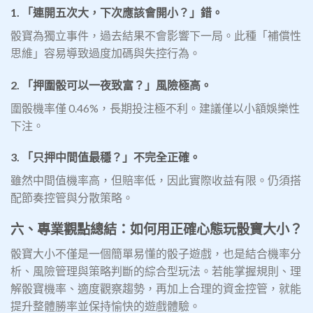
1. 「連開五次大，下次應該會開小？」錯。
骰寶為獨立事件，過去結果不會影響下一局。此種「補償性
思維」容易導致過度加碼與失控行為。
2. 「押圍骰可以一夜致富？」風險極高。
圍骰機率僅 0.46%，長期投注極不利。建議僅以小額娛樂性
下注。
3. 「只押中間值最穩？」不完全正確。
雖然中間值機率高，但賠率低，因此實際收益有限。仍須搭
配節奏控管與分散策略。
六、專業觀點總結：如何用正確心態玩骰寶大小？
骰寶大小不僅是一個簡單易懂的骰子遊戲，也是結合機率分
析、風險管理與策略判斷的綜合型玩法。若能掌握規則、理
解骰寶機率、適度觀察趨勢，再加上合理的資金控管，就能
提升整體勝率並保持愉快的遊戲體驗。