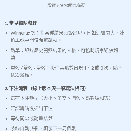
骰寶下注流程示意圖
1. 常見術語整理
Winner 局勢：指某種結果頻繁出現，例如連續開大、連
續單或中間值頻繁跳動。
路單：記錄歷史開獎結果的表格，可協助玩家觀察趨
勢。
單骰 / 雙骰 / 全骰：投注某點數出現 1、2 或 3 次，賠率
依次遞增。
2. 下注流程（線上版本與一般玩法相同）
選擇下注類型（大小、單雙、圍骰、點數總和等）
確認籌碼後送出下注
等待開盅或動畫結算
系統自動派彩、顯示下一局倒數