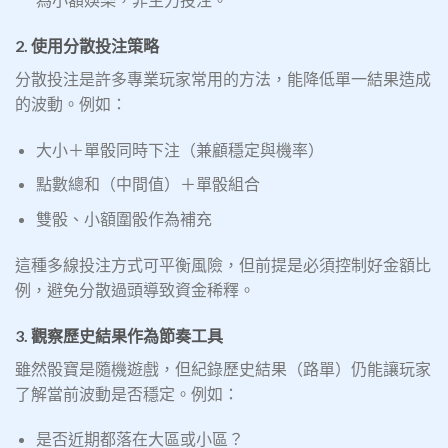
2. 使用分散投注策略
分散投注是許多專業玩家常用的方法，能降低單一結果造成
的波動。例如：
大小＋單骰同時下注（兼顧穩定與機率）
點數總和（中間值）＋單骰組合
雙骰、小額圍骰作為補充
這種多線投注方式可平衡風險，但前提是必須控制好金額比
例，避免分散過頭導致資金稀釋。
3. 觀察歷史結果作為節奏工具
雖然骰寶是隨機遊戲，但紀錄歷史結果（路單）仍能讓玩家
了解當前波動是否穩定。例如：
是否近期都落在大區或小區？