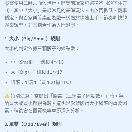
骰寶使用三顆六面骰進行，開獎前玩家可選擇不同的下注方
式，其中「大小」是最常見的基礎玩法。由於門檻低、機率
穩定，與百家樂等桌面遊戲一樣屬於快速上手、節奏明快的
娛樂類型，非常適合作為入門遊戲。
1. 大小（Big / Small）規則
大小的判定依據三顆骰子的總點數：
小（Small）：總和 4～10
大（Big）：總和 11～17
賠率：1 賠 1（買 100 贏 100）
特別注意：當開出「圍骰（三顆骰子同點數）」時，無
論買大或買小都視為輸。這也是影響骰寶大小勝率的重要因
素，稍後會在骰寶機率章節深入分析。
2. 單雙（Odd / Even）規則