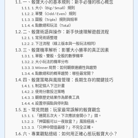
一、骰寶大小的基本規則：新手必懂的核心概念
1. 大小（Big / Small）規則
2. 單雙（Odd / Even）規則
3. 圍骰（Triple）規則與賠率
4. 點數總和玩法（Total）
二、骰寶術語與操作：新手快速理解遊戲流程
1. 常見術語整理
2. 下注流程（線上版本與一般玩法相同）
三、骰寶機率解析：影響大小勝率的真正因素
1. 單骰、雙骰、全骰的數學機率
2. 大小玩法的機率分布
3. Winner 局勢：如何觀察連續性與趨勢
4. 點數總和的概率趨勢：哪些最常開？
四、骰寶策略與風險管理：長期生存的關鍵技巧
1. 制定個人下注計畫
2. 使用分散投注策略
3. 觀察歷史結果作為節奏工具
4. 設置停損點與停利點
五、常見問題：玩家最常誤解的骰寶觀念
1. 「連開五次大，下次應該會開小？」錯。
2. 「押圍骰可以一夜致富？」風險極高。
3. 「只押中間值最穩？」不完全正確。
六、專業觀點總結：如何用正確心態玩骰寶大小？