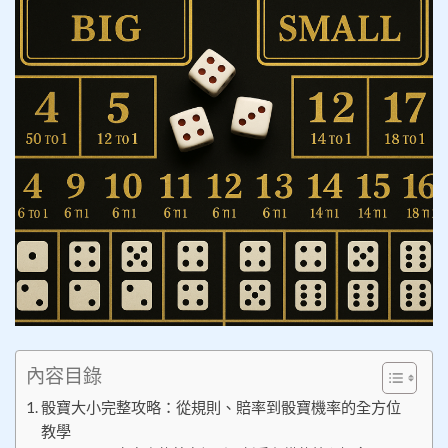
內容目錄
骰寶大小完整攻略：從規則、賠率到骰寶機率的全方位
教學