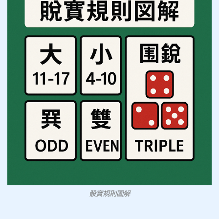
骰寶規則圖解