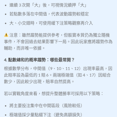
連續 3 次開「大」後，可視情況續押「大」
若點數多落在中間值，代表波動趨勢較穩定
大、小交錯時，可使用緩下注策略觀察再介入
注意：雖然趨勢能提供參考，但骰寶本質仍為獨立隨機
事件，不會因過去結果影響下一局。因此玩家應將趨勢作為
輔助，而非唯一依據。
4. 點數總和的概率趨勢：哪些最常開？
根據數學分布，中間值（9、10、11、12）出現率最高，因
此賠率設為最低的 1 賠 6。兩端極端值（如 4、17）因組合
數少，因此較少出現，賠率自然提高。
若以實戰角度來看，想提升整體勝率可採用以下策略：
將主要投注集中在中間區段（風險較低）
極端值採少量點綴下注（避免高額損失）