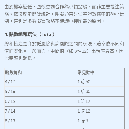
由於機率極低，圍骰更適合作為小額點綴，而非主要投注策
略。依據歷史開獎統計，圍骰通常只佔整體數據中的極小比
例，這也是多數骰寶攻略不建議重押圍骰的原因。
4. 點數總和玩法（Total）
總和投注是介於低風險與高風險之間的玩法，賠率依不同和
值而變化。一般而言，中間值（如 9～12）出現率最高，因
此賠率也較低。
點數總和
常見賠率
4 / 17
1 賠 60
5 / 16
1 賠 30
6 / 15
1 賠 17
7 / 14
1 賠 12
8 / 13
1 賠 8