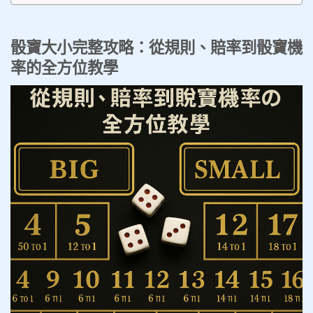
骰寶大小完整攻略：從規則、賠率到骰寶機
率的全方位教學