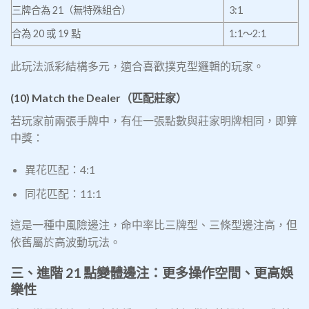
三牌合為 21（無特殊組合）
3:1
合為 20 或 19 點
1:1～2:1
此玩法派彩結構多元，適合喜歡撲克型邏輯的玩家。
(10) Match the Dealer（匹配莊家）
若玩家前兩張手牌中，有任一張點數與莊家明牌相同，即算
中獎：
異花匹配：4:1
同花匹配：11:1
這是一種中風險邊注，命中率比三牌型、三條型邊注高，但
依舊屬於高波動玩法。
三、進階 21 點變體邊注：更多操作空間、更高娛
樂性