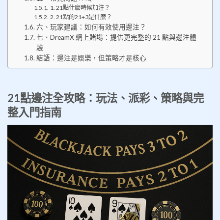
1. 21點什麼時候加注？
2. 21點的21+3是什麼？
六、玩家建議：如何有效使用邊注？
七、DreamX 網上賭場：提供更完整的 21 點與邊注體
驗
結語：邊注是娛樂，但策略才是核心
21點邊注全攻略：玩法、派彩、策略與完
整入門指南