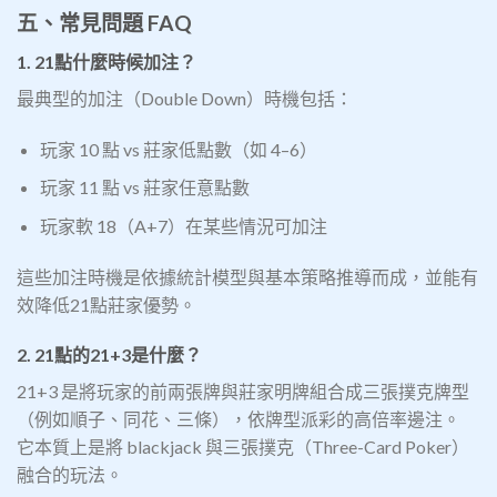
五、常見問題 FAQ
1. 21點什麼時候加注？
最典型的加注（Double Down）時機包括：
玩家 10 點 vs 莊家低點數（如 4–6）
玩家 11 點 vs 莊家任意點數
玩家軟 18（A+7）在某些情況可加注
這些加注時機是依據統計模型與基本策略推導而成，並能有
效降低21點莊家優勢。
2. 21點的21+3是什麼？
21+3 是將玩家的前兩張牌與莊家明牌組合成三張撲克牌型
（例如順子、同花、三條），依牌型派彩的高倍率邊注。
它本質上是將 blackjack 與三張撲克（Three-Card Poker）
融合的玩法。