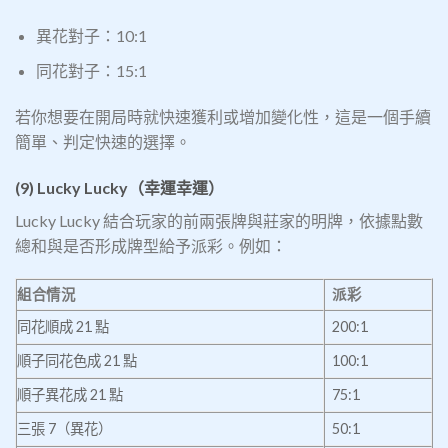
異花對子：10:1
同花對子：15:1
若你想要在開局時就快速獲利或增加變化性，這是一個手續
簡單、判定快速的選擇。
(9) Lucky Lucky（幸運幸運）
Lucky Lucky 結合玩家的前兩張牌與莊家的明牌，依據點數
總和與是否形成牌型給予派彩。例如：
組合情況
派彩
同花順成 21 點
200:1
順子同花色成 21 點
100:1
順子異花成 21 點
75:1
三張 7（異花）
50:1