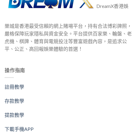
DreamX香港娛
樂城是香港最受信賴的網上賭場平台，持有合法博彩牌照，
嚴格保障玩家隱私與資金安全。平台提供百家樂、輪盤、老
虎機、棋牌、體育與電競投注等豐富遊戲內容，是追求公
平、公正、高回報娛樂體驗的首選！
操作指南
註冊教學
存款教學
提款教學
下載手機APP