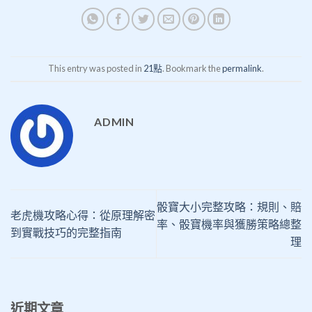
This entry was posted in
21點
. Bookmark the
permalink
.
ADMIN
骰寶大小完整攻略：規則、賠
老虎機攻略心得：從原理解密
率、骰寶機率與獲勝策略總整
到實戰技巧的完整指南
理
近期文章