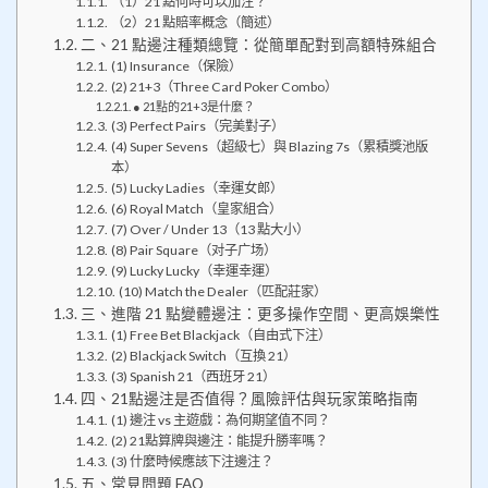
（1）21 點何時可以加注？
（2）21 點賠率概念（簡述）
二、21 點邊注種類總覽：從簡單配對到高額特殊組合
(1) Insurance（保險）
(2) 21+3（Three Card Poker Combo）
● 21點的21+3是什麼？
(3) Perfect Pairs（完美對子）
(4) Super Sevens（超級七）與 Blazing 7s（累積獎池版
本）
(5) Lucky Ladies（幸運女郎）
(6) Royal Match（皇家組合）
(7) Over / Under 13（13 點大小）
(8) Pair Square（对子广场）
(9) Lucky Lucky（幸運幸運）
(10) Match the Dealer（匹配莊家）
三、進階 21 點變體邊注：更多操作空間、更高娛樂性
(1) Free Bet Blackjack（自由式下注）
(2) Blackjack Switch（互換 21）
(3) Spanish 21（西班牙 21）
四、21點邊注是否值得？風險評估與玩家策略指南
(1) 邊注 vs 主遊戲：為何期望值不同？
(2) 21點算牌與邊注：能提升勝率嗎？
(3) 什麼時候應該下注邊注？
五、常見問題 FAQ