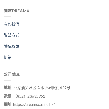
關於DREAMX
關於我們
聯繫方式
隱私政策
促銷
公司信息
地址
: 香港油尖旺区深水埗界限街629号
電話
: （852）23635961
網址
: https://dreamxcasino.hk/