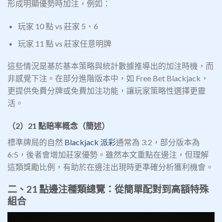
形成明顯優勢時加注，例如：
玩家 10 點 vs 莊家 5、6
玩家 11 點 vs 莊家任意明牌
這些情況是基於基本策略與統計數據推導出的加注時機，而
非感覺下注。在部分進階版本中，如 Free Bet Blackjack，
更提供免費分牌或免費加注功能，讓玩家策略性選擇更靈
活。
（2）21 點賠率概念（簡述）
標準牌局的自然
Blackjack 派彩
通常為 3:2，部分版本為
6:5，後者會增加莊家優勢。雖然本文重點在邊注，但理解
這類獎勵比例，有助於在邊注出現時更準確分析獲利機會。
二、21 點邊注種類總覽：從簡單配對到高額特殊
組合