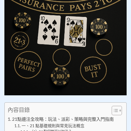
內容目錄
21點邊注全攻略：玩法、派彩、策略與完整入門指南
一、21 點基礎規則與常見玩法概念