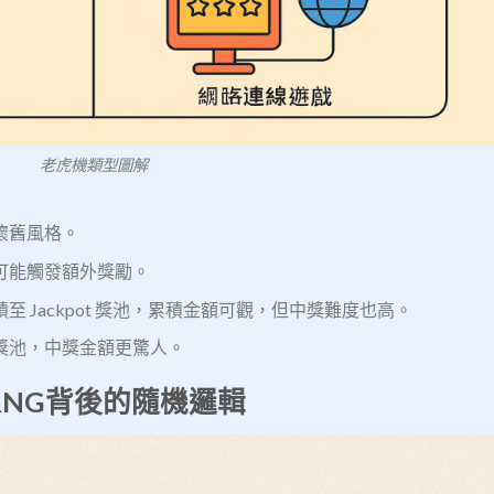
老虎機類型圖解
懷舊風格。
可能觸發額外獎勵。
 Jackpot 獎池，累積金額可觀，但中獎難度也高。
獎池，中獎金額更驚人。
NG背後的隨機邏輯