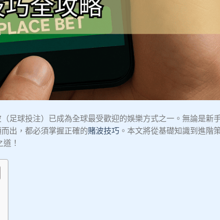
波（足球投注）已成為全球最受歡迎的娛樂方式之一。無論是新
穎而出，都必須掌握正確的
賭波技巧
。本文將從基礎知識到進階
之道！