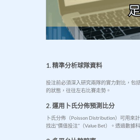
1. 精準分析球隊資料
投注前必須深入研究兩隊的實力對比，包
的狀態，往往左右比賽走勢。
2. 運用卜氏分佈預測比分
卜氏分佈（Poisson Distributi
找出”價值投注”（Value Bet）。透