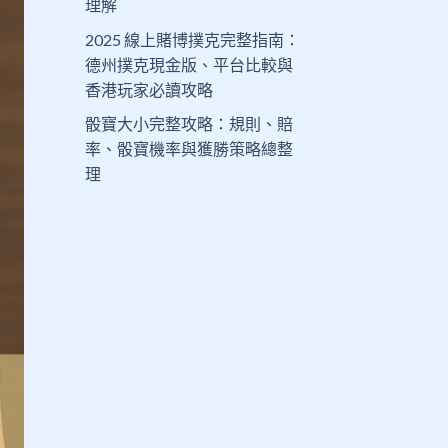
理解
2025 線上賭博撲克完整指南：
德州撲克現金版、平台比較與
香港玩家必讀攻略
骰寶大小完整攻略：規則、賠
率、骰寶機率與獲勝策略總整
理