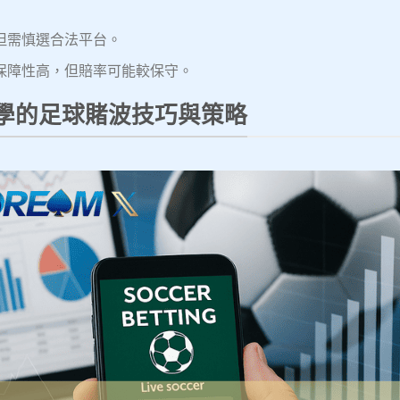
但需慎選合法平台。
保障性高，但賠率可能較保守。
必學的足球賭波技巧與策略