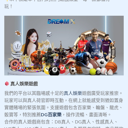
玩！
真人娛樂遊戲
我們的平台以其臨場感十足的
真人娛樂
遊戲廣受玩家推崇。
玩家可以與真人荷官即時互動，在網上就能感受到猶如置身
實體賭場的緊張氛圍。支援遊戲包含百家樂、輪盤、龍虎、
骰寶等，特別推薦
DG百家樂
，操作流暢、畫面清晰。
合作的真人遊戲商包含：DB真人、DG真人、性感真人、