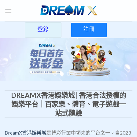
Skip
to
content
註冊
登錄
DREAMX香港娛樂城 | 香港合法授權的
娛樂平台｜百家樂、體育、電子遊戲一
站式體驗
DreamX香港娛樂城
是博彩行業中領先的平台之一。自2023