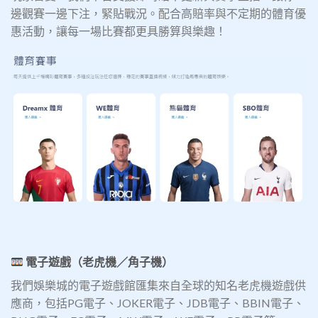
邊觀賽一邊下注，緊貼戰況。配合高賠率與不定期的體育優
惠活動，讓每一場比賽都更具勝算與樂趣！
電子遊戲（老虎機／角子機）
我們娛樂城的電子遊戲館匯集來自全球的知名老虎機遊戲供
應商，包括PG電子、JOKER電子、JDB電子、BBIN電子、