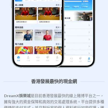
香港發展最快的現金網
DreamX娛樂城
是目前香港發展最快的線上賭博平台之一，
擁有強大的資金保障和高效的交易處理系統。平台提供多種
便捷的支付方式，並且對玩家的個人資料進行加密保護，確