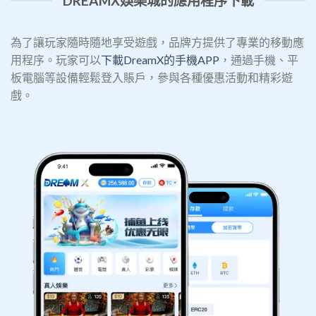
DREAMX娛樂城的應用程序下載
為了讓玩家隨時隨地享受遊戲，品牌方提供了專業的移動應
用程序。玩家可以
下載DreamX的手機APP
，通過手機、平
板電腦等設備輕鬆登入賬戶，參與各種優惠活動和精彩遊
戲。