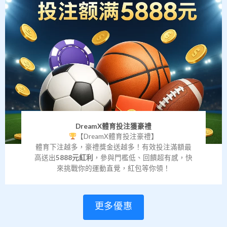
DreamX體育投注獲豪禮
【DreamX體育投注豪禮】
體育下注越多，豪禮獎金送越多！有效投注滿額最
高送出
5888元紅利
，參與門檻低、回饋超有感，快
來挑戰你的運動直覺，紅包等你領！
更多優惠