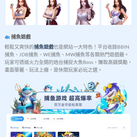
捕魚遊戲
輕鬆又爽快的
捕魚遊戲
也是網站一大特色！平台收錄BBIN
捕魚、JDB捕魚、WE捕魚、MW捕魚等各類熱門遊戲廳。
玩家可透過火力全開的炮台捕捉大魚Boss，賺取高額獎勵，
畫面華麗、玩法上癮，是休閒玩家必玩之選。