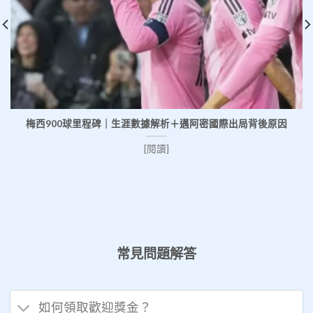
梅西900球里程碑｜生涯數據解析＋邁阿密國際出局背後原因
[閱讀]
常見問題解答
如何領取歡迎獎金？