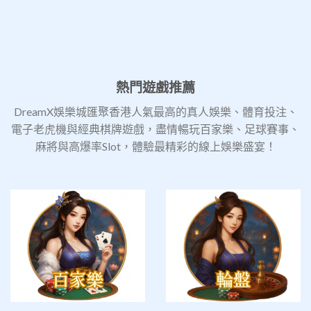
熱門遊戲推薦
DreamX娛樂城匯聚香港人氣最高的真人娛樂、體育投注、
電子老虎機與經典棋牌遊戲，盡情暢玩百家樂、足球賽事、
麻將與高爆率Slot，體驗最精彩的線上娛樂盛宴！