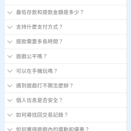
最低存款和提款金額是多少？
支持什麼支付方式？
提款需要多長時間？
遊戲公平嗎？
可以在手機玩嗎？
遇到遊戲打不開怎麼辦？
個人信息是否安全？
如何尋找回交易記錄？
如何獲得遊戲內的獎勳和優惠？