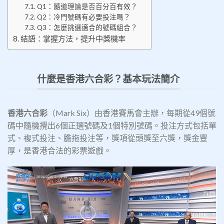
Q1：隨道理論是否百分百有效？
Q2：冷門號碼有必要投注嗎？
Q3：怎麼挑選適合的號碼組合？
結語：掌握方法，提升中獎機率
什麼是香港六合彩？基本玩法簡介
香港六合彩
（Mark Six）由香港賽馬會主辦，每期從49個號
碼中隨機攪出6個正選號碼及1個特別號碼。投注方式包括單
式、複式投注、膽拖投注等，獎項從頭獎至六獎，獎金豐
厚，是香港合法的彩票遊戲。