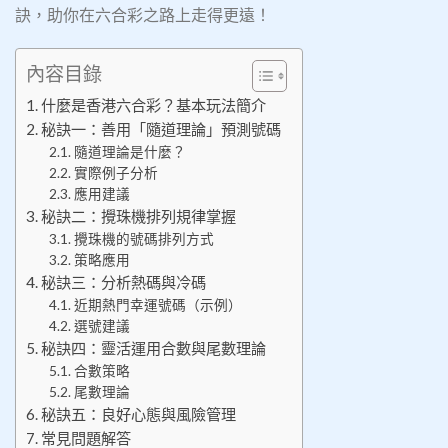
訣，助你在六合彩之路上走得更遠！
內容目錄
什麼是香港六合彩？基本玩法簡介
秘訣一：善用「隨道理論」預測號碼
隨道理論是什麼？
實際例子分析
應用建議
秘訣二：攪珠機排列規律掌握
攪珠機的號碼排列方式
策略應用
秘訣三：分析熱碼與冷碼
近期熱門幸運號碼（示例）
選號建議
秘訣四：靈活運用合數與尾數理論
合數策略
尾數理論
秘訣五：良好心態與風險管理
常見問題解答