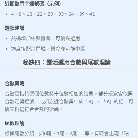
近期熱門幸運號碼（示例）
4、8、13、22、29、33、34、39、41
選號建議
熱碼增加中獎機會，可優先選用
適度搭配冷門號，博冷亦可能中獎
秘訣四：靈活運用合數與尾數理論
合數策略
合數是指特碼個位數與十位數相加的結果。部分玩家會依照
合數走勢選號，比如最近合數集中於「8」、「9」的話，可
優先挑選符合合數的號碼。
尾數理論
根據尾數分類，如0尾、1尾、2尾……等。有時會出現「缺