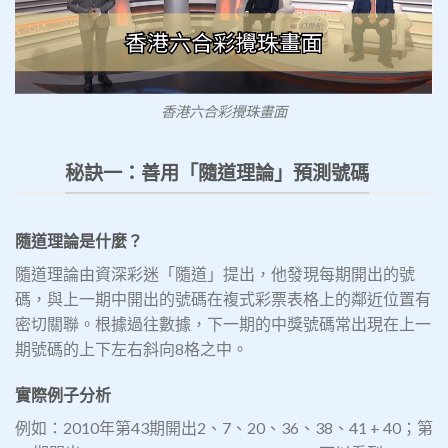
香港六合彩攪珠畫面
秘訣一：善用「隨道理論」預測號碼
隨道理論是什麼？
隨道理論由資深彩迷「隨道」提出，他發現每期開出的號
碼，與上一期中開出的號碼在複式彩票表格上的鄰近位置有
密切關聯。根據過往數據，下一期的中獎號碼常出現在上一
期號碼的上下左右斜向8格之中。
實際例子分析
例如：2010年第43期開出2、7、20、36、38、41 + 40；第