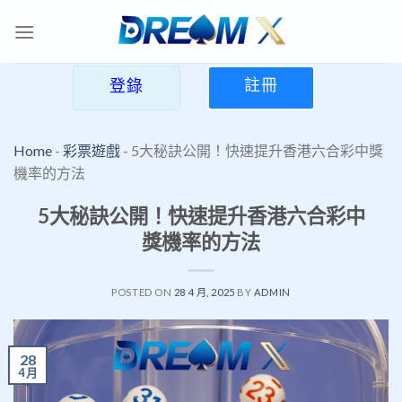
Skip
to
content
註冊
登錄
Home
-
彩票遊戲
-
5大秘訣公開！快速提升香港六合彩中獎
機率的方法
5大秘訣公開！快速提升香港六合彩中
獎機率的方法
POSTED ON
28 4 月, 2025
BY
ADMIN
28
4 月