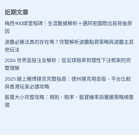
近期文章
梅西900球里程碑｜生涯數據解析＋邁阿密國際出局背後原
因
波膽必勝法真的存在嗎？完整解析波膽點買策略與波膽主其
他玩法
2026 世界盃投注全解析：從足球賠率到理性下注框架的完
整理解
2025 線上賭博撲克完整指南：德州撲克現金版、平台比較
與香港玩家必讀攻略
骰寶大小完整攻略：規則、賠率、骰寶機率與獲勝策略總整
理