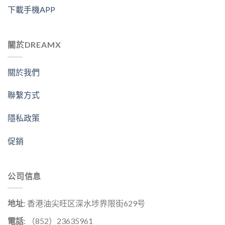
下載手機APP
關於DREAMX
關於我們
聯繫方式
隱私政策
促銷
公司信息
地址
: 香港油尖旺区深水埗界限街629号
電話
: （852）23635961