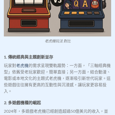
老虎機玩法 對比
1. 傳統經典與主題創新並存
玩家對
老虎機
的需求呈現雙軌趨勢：一方面，「三軸經典機
型」依舊受老玩家歡迎，簡單直接；另一方面，結合動漫、
電影或本地文化的主題式老虎機，逐漸吸引新世代玩家。這
些遊戲往往擁有更高的互動性與沉浸感，讓玩家更容易投
入。
2. 多遊戲機種的崛起
2024年，多遊戲老虎機已經創造超過50億美元的收入，並