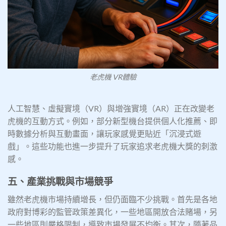
老虎機 VR體驗
人工智慧、虛擬實境（VR）與增強實境（AR）正在改變老
虎機的互動方式。例如，部分新型機台提供個人化推薦、即
時數據分析與互動畫面，讓玩家感覺更貼近「沉浸式遊
戲」。這些功能也進一步提升了玩家追求老虎機大獎的刺激
感。
五、產業挑戰與市場競爭
雖然老虎機市場持續增長，但仍面臨不少挑戰。首先是各地
政府對博彩的監管政策差異化，一些地區開放合法賭場，另
一些地區則嚴格限制，導致市場發展不均衡。其次，隨著品