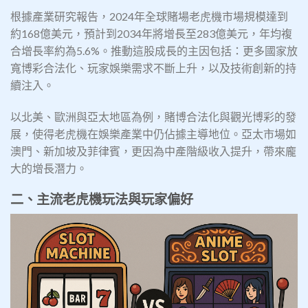
根據產業研究報告，2024年全球賭場老虎機市場規模達到
約168億美元，預計到2034年將增長至283億美元，年均複
合增長率約為5.6%。推動這股成長的主因包括：更多國家放
寬博彩合法化、玩家娛樂需求不斷上升，以及技術創新的持
續注入。
以北美、歐洲與亞太地區為例，賭博合法化與觀光博彩的發
展，使得老虎機在娛樂產業中仍佔據主導地位。亞太市場如
澳門、新加坡及菲律賓，更因為中產階級收入提升，帶來龐
大的增長潛力。
二、主流老虎機玩法與玩家偏好