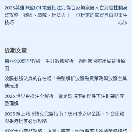
2025英雄聯盟LOL電競投注完
從百家樂家破人亡到理性翻身
整攻略｜賽區、戰隊、玩法與
｜一位玩家的真實自白與重生
技巧
心法
近期文章
梅西900球里程碑｜生涯數據解析＋邁阿密國際出局背後原
因
波膽必勝法真的存在嗎？完整解析波膽點買策略與波膽主其
他玩法
2026 世界盃投注全解析：從足球賠率到理性下注框架的完
整理解
2025 線上賭博撲克完整指南：德州撲克現金版、平台比較
與香港玩家必讀攻略
骰寶大小完整攻略：規則、賠率、骰寶機率與獲勝策略總整