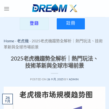
Skip
to
content
註冊
登錄
Home
-
老虎機
-
2025老虎機趨勢全解析｜熱門玩法、技術
革新與全球市場前景
2025老虎機趨勢全解析｜熱門玩法、
技術革新與全球市場前景
POSTED ON
26 9 月, 2025
BY
ADMIN
26
9 月