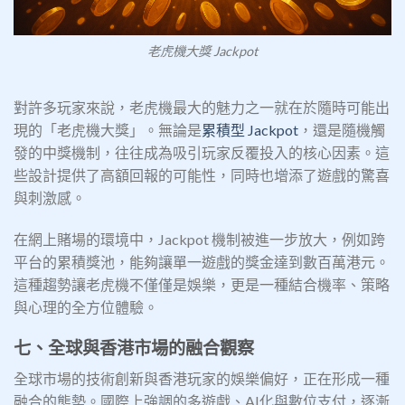
老虎機大獎 Jackpot
對許多玩家來說，老虎機最大的魅力之一就在於隨時可能出
現的「老虎機大獎」。無論是
累積型 Jackpot
，還是隨機觸
發的中獎機制，往往成為吸引玩家反覆投入的核心因素。這
些設計提供了高額回報的可能性，同時也增添了遊戲的驚喜
與刺激感。
在網上賭場的環境中，Jackpot 機制被進一步放大，例如跨
平台的累積獎池，能夠讓單一遊戲的獎金達到數百萬港元。
這種趨勢讓老虎機不僅僅是娛樂，更是一種結合機率、策略
與心理的全方位體驗。
七、全球與香港市場的融合觀察
全球市場的技術創新與香港玩家的娛樂偏好，正在形成一種
融合的態勢。國際上強調的多遊戲、AI化與數位支付，逐漸