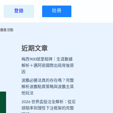
註冊
登錄
優惠活動
近期文章
梅西900球里程碑｜生涯數據
解析＋邁阿密國際出局背後原
因
波膽必勝法真的存在嗎？完整
解析波膽點買策略與波膽主其
他玩法
2026 世界盃投注全解析：從足
球賠率到理性下注框架的完整