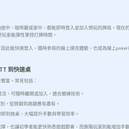
勤途中、咖啡廳或家中，都能即時登入並加入想玩的牌局。現在
，使玩家能彈性掌控打牌時間。
因此能快速登入、隨時參與的線上撲克體驗，也成為線上poker
TT 到快速桌
更豐富。常見包括：
節奏靈活，可隨時離開或加入，適合磨練技術。
級別，從微額到高額應有盡有。
）：每棄牌即刻換桌，大幅提升手數與學習效率。
選擇，也讓初學者能更快熟悉遊戲節奏，而進階玩家則能增加手