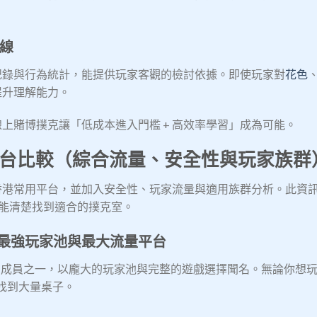
曲線
紀錄與行為統計，能提供玩家客觀的檢討依據。即使玩家對
花色
提升理解能力。
上賭博撲克讓「低成本進入門檻 + 高效率學習」成為可能。
克平台比較（綜合流量、安全性與玩家族群
香港常用平台，並加入安全性、玩家流量與適用族群分析。此資
家都能清楚找到適合的撲克室。
k — 亞洲最強玩家池與最大流量平台
ork 撲克網成員之一，以龐大的玩家池與完整的遊戲選擇聞名。無論你想
能找到大量桌子。