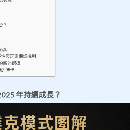
台？
節奏
公平性與玩家保護機制
家的額外選擇
明的時代
025 年持續成長？