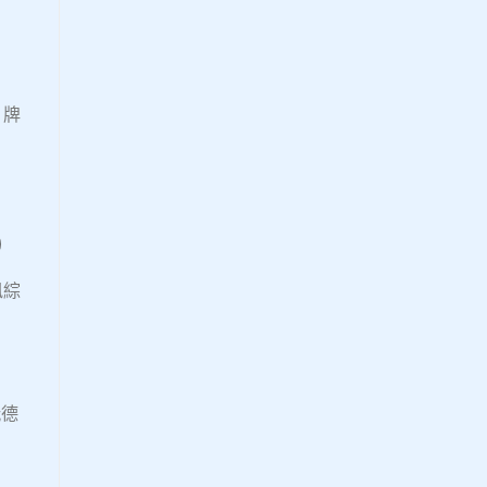
、牌
）
訊綜
玩德