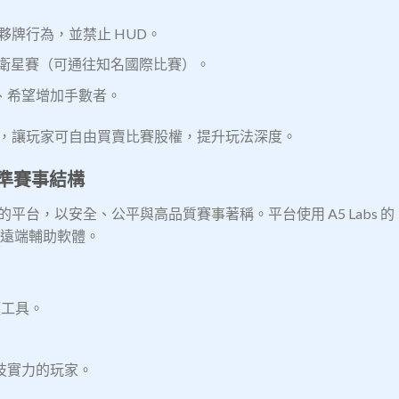
、夥牌行為，並禁止 HUD。
、衛星賽（可通往知名國際比賽）。
、希望增加手數者。
 功能，讓玩家可自由買賣比賽股權，提升玩法深度。
高水準賽事結構
出的平台，以安全、公平與高品質賽事著稱。平台使用 A5 Labs 的
防範遠端輔助軟體。
 類工具。
技實力的玩家。