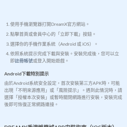
使用手機瀏覽器打開DreamX官方網站。
點擊首頁或會員中心的「立即下載」按鈕。
選擇你的手機作業系統（Android 或 iOS）。
依照系統提示完成下載與安裝。安裝完成後，您可以立
即
註冊帳號
或登入開始遊戲。
Android下載特別提示
由於Android系統安全設定，首次安裝第三方APK時，可能
出現「不明來源應用」或「風險提示」。遇到此情況時，請
選擇「授權本次安裝」或暫時關閉網路進行安裝，安裝完成
後即可恢復正常網路連接。