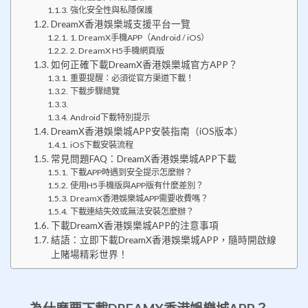
強化安全性與私隱保護
DreamX香港娛樂城支援平台一覽
1. DreamX手機APP（Android / iOS）
2. DreamX H5手機網頁版
如何正確下載DreamX香港娛樂城官方APP？
重要提醒：必須從官方渠道下載！
下載步驟總覽
Android下載特別提示
DreamX香港娛樂城APP安裝指南（iOS版本）
iOS下載安裝流程
常見問題FAQ：DreamX香港娛樂城APP下載
下載APP時遇到安全提示怎麼辦？
使用H5手機版與APP版有什麼差別？
DreamX香港娛樂城APP需要收費嗎？
下載連結失效或無法安裝怎麼辦？
下載DreamX香港娛樂城APP的注意事項
結語：立即下載DreamX香港娛樂城APP，隨時開啟線
上賭場精彩世界！