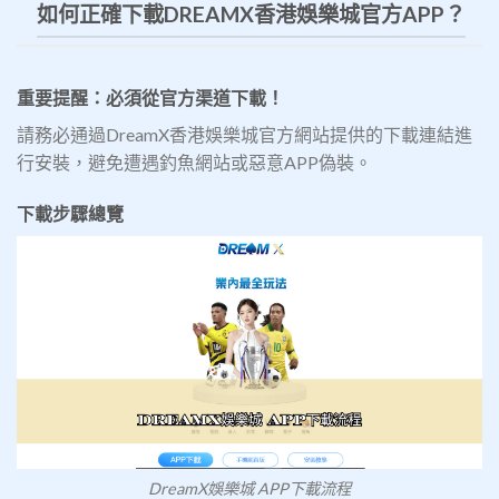
如何正確下載DREAMX香港娛樂城官方APP？
重要提醒：必須從官方渠道下載！
請務必通過DreamX香港娛樂城官方網站提供的下載連結進
行安裝，避免遭遇釣魚網站或惡意APP偽裝。
下載步驟總覽
DreamX娛樂城 APP下載流程