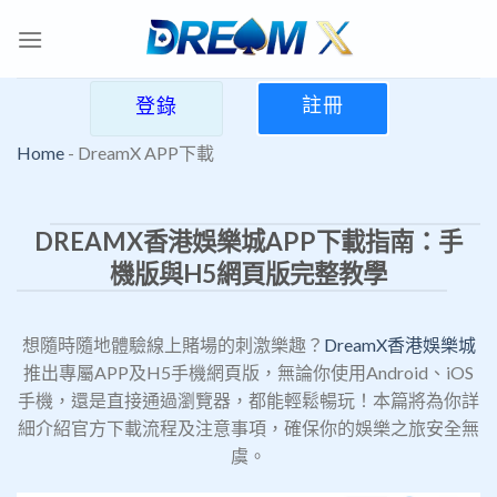
Skip
to
content
註冊
登錄
Home
-
DreamX APP下載
DREAMX香港娛樂城APP下載指南：手
機版與H5網頁版完整教學
想隨時隨地體驗線上賭場的刺激樂趣？
DreamX香港娛樂城
推出專屬APP及H5手機網頁版，無論你使用Android、iOS
手機，還是直接通過瀏覽器，都能輕鬆暢玩！本篇將為你詳
細介紹官方下載流程及注意事項，確保你的娛樂之旅安全無
虞。