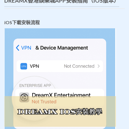
DREAMX香港娛樂城APP安裝指南（IOS版本）
iOS下載安裝流程