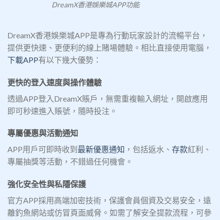
DreamX香港娛樂城APP功能
DreamX香港娛樂城APP是專為行動玩家設計的流暢平台，
提供更快速、更便利的線上賭場體驗。相比直接使用電腦，
下載APP
有以下幾大優勢：
更快的登入速度與操作體驗
透過APP登入DreamX賬戶，無需重複輸入網址，開啟應用
即可秒速進入賬號，隨時投注。
專屬優惠與活動通知
APP用戶可即時收到
最新優惠通知
，包括返水、
存款
紅利、
專屬抽獎等活動，不錯過任何機會。
強化安全性與私隱保護
官方APP採用高端加密技術，保護會員個資及交易安全，遠
離釣魚網站或仿冒頁面威脅。如需了解安全提款流程，可參