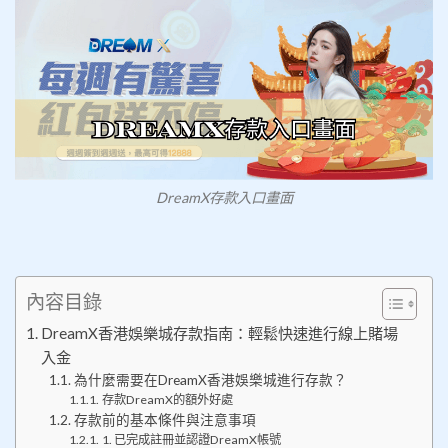
DreamX存款入口畫面
內容目錄
DreamX香港娛樂城存款指南：輕鬆快速進行線上賭場
入金
為什麼需要在DreamX香港娛樂城進行存款？
存款DreamX的額外好處
存款前的基本條件與注意事項
1. 已完成註冊並認證DreamX帳號