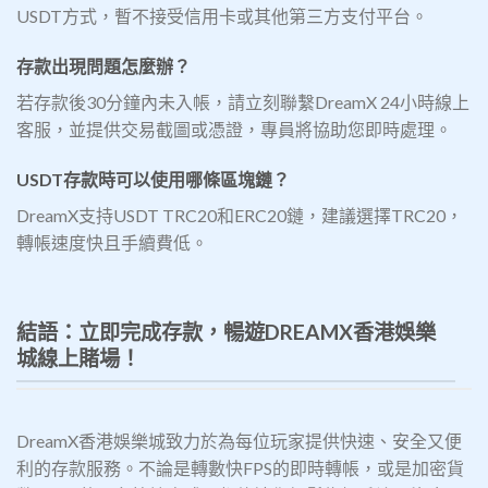
USDT方式，暫不接受信用卡或其他第三方支付平台。
存款出現問題怎麼辦？
若存款後30分鐘內未入帳，請立刻聯繫DreamX 24小時線上
客服，並提供交易截圖或憑證，專員將協助您即時處理。
USDT存款時可以使用哪條區塊鏈？
DreamX支持USDT TRC20和ERC20鏈，建議選擇TRC20，
轉帳速度快且手續費低。
結語：立即完成存款，暢遊DREAMX香港娛樂
城線上賭場！
DreamX香港娛樂城致力於為每位玩家提供快速、安全又便
利的存款服務。不論是轉數快FPS的即時轉帳，或是加密貨