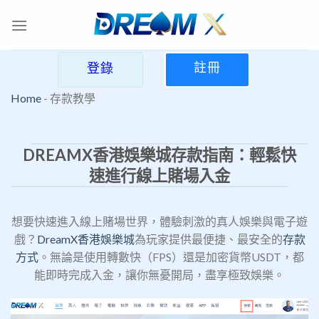
Skip
to
content
註冊
登錄
Home
-
存款教學
DREAMX香港娛樂城存款指南：輕鬆快
速進行線上賭場入金
想要快速進入線上賭場世界，體驗刺激的真人娛樂與電子遊
戲？
DreamX香港娛樂城
為玩家提供最便捷、最安全的
存款
方式
。無論是使用轉數快（FPS）還是加密貨幣USDT，都
能即時完成入金，讓你無憂開局，盡享極致娛樂。