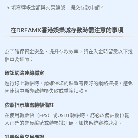
填寫轉帳金額與交易編號，提交存款申請。
在DREAMX香港娛樂城存款時需注意的事項
為了確保資金安全、提升存款效率，請在入金時留意以下幾
個重要細節：
確認網路連線穩定
進行線上轉帳時，請確保您的裝置有良好的網絡連接，避免
因連線中斷導致轉帳失敗或重複扣款。
依照指示填寫轉帳備註
在使用轉數快（FPS）或USDT轉帳時，務必於備註欄位輸
入正確的會員編號或轉帳識別碼，加快系統審核速度。
妥善保留交易憑證