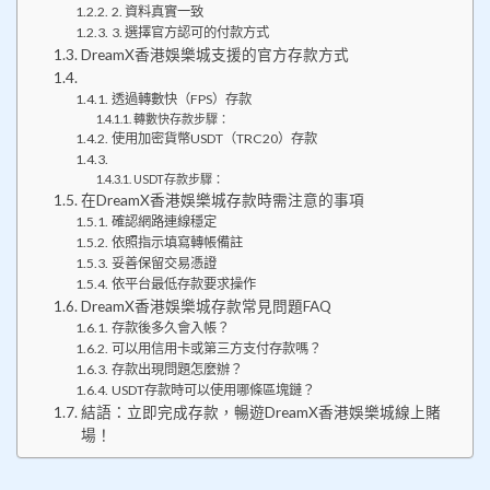
2. 資料真實一致
3. 選擇官方認可的付款方式
DreamX香港娛樂城支援的官方存款方式
透過轉數快（FPS）存款
轉數快存款步驟：
使用加密貨幣USDT（TRC20）存款
USDT存款步驟：
在DreamX香港娛樂城存款時需注意的事項
確認網路連線穩定
依照指示填寫轉帳備註
妥善保留交易憑證
依平台最低存款要求操作
DreamX香港娛樂城存款常見問題FAQ
存款後多久會入帳？
可以用信用卡或第三方支付存款嗎？
存款出現問題怎麼辦？
USDT存款時可以使用哪條區塊鏈？
結語：立即完成存款，暢遊DreamX香港娛樂城線上賭
場！