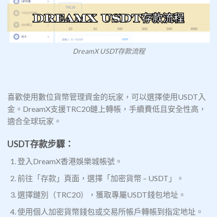
DreamX USDT存款流程
喜歡使用數位貨幣管理資金的玩家，可以選擇使用USDT入
金。DreamX支援TRC20鏈上轉帳，手續費低且安全性高，
適合全球玩家。
USDT存款步驟：
登入DreamX香港娛樂城帳號。
前往「存款」頁面，選擇「加密貨幣 – USDT」。
選擇鏈別（TRC20），獲取專屬USDT錢包地址。
使用個人加密貨幣錢包或交易所帳戶轉帳到指定地址。