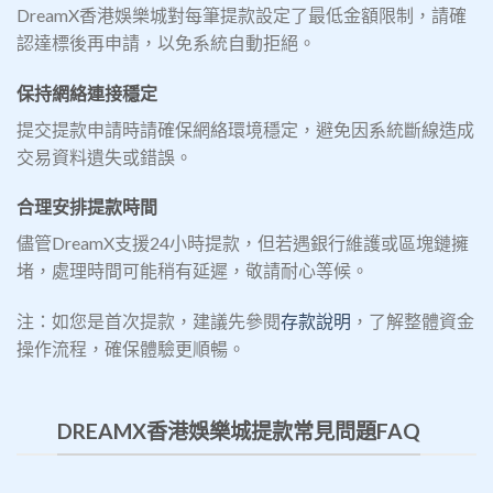
DreamX香港娛樂城對每筆提款設定了最低金額限制，請確
認達標後再申請，以免系統自動拒絕。
保持網絡連接穩定
提交提款申請時請確保網絡環境穩定，避免因系統斷線造成
交易資料遺失或錯誤。
合理安排提款時間
儘管DreamX支援24小時提款，但若遇銀行維護或區塊鏈擁
堵，處理時間可能稍有延遲，敬請耐心等候。
注：如您是首次提款，建議先參閱
存款說明
，了解整體資金
操作流程，確保體驗更順暢。
DREAMX香港娛樂城提款常見問題FAQ