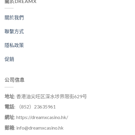
關於DREAMX
關於我們
聯繫方式
隱私政策
促銷
公司信息
地址
: 香港油尖旺区深水埗界限街629号
電話
: （852）23635961
網址
: https://dreamxcasino.hk/
郵箱
:
info@dreamxcasino.hk