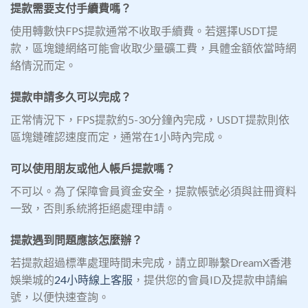
提款需要支付手續費嗎？
使用轉數快FPS提款通常不收取手續費。若選擇USDT提
款，區塊鏈網絡可能會收取少量礦工費，具體金額依當時網
絡情況而定。
提款申請多久可以完成？
正常情況下，FPS提款約5-30分鐘內完成，USDT提款則依
區塊鏈確認速度而定，通常在1小時內完成。
可以使用朋友或他人帳戶提款嗎？
不可以。為了保障會員資金安全，提款帳號必須與註冊資料
一致，否則系統將拒絕處理申請。
提款遇到問題應該怎麼辦？
若提款超過標準處理時間未完成，請立即聯繫DreamX香港
娛樂城的
24小時線上客服
，提供您的會員ID及提款申請編
號，以便快速查詢。