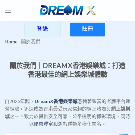
Skip
to
content
註冊
登錄
Home
-
關於我們
關於我們｜DREAMX香港娛樂城：打造
香港最佳的網上娛樂城體驗
自2023年起，
DreamX香港娛樂城
憑藉著豐富的老牌平台運
營經驗，迅速成為香港最受玩家信賴的線上賭場與
網上娛樂
城
之一。致力於提供安全可靠、公平透明的博彩環境，同時
以
優惠豐富
和遊戲種類多樣化聞名。