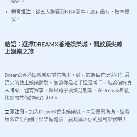
樂趣。
體育投注：
從五大聯賽到NBA賽事，應有盡有，賠率優
渥。
結語：選擇DREAMX香港娛樂城，開啟頂尖線
上娛樂之旅
DreamX香港娛樂城以誠信為本，致力於為每位玩家打造最
頂尖的線上娛樂體驗。無論你是老手還是新手，無論偏好
真
人賭桌
、體育賽事，還是角子機爆分刺激，在DreamX都能
找到屬於你的精彩世界。
立即註冊
，加入DreamX香港娛樂城，享受優惠滿滿、遊戲
種類齊全的網上娛樂城體驗，贏取屬於你的勝利果實吧！