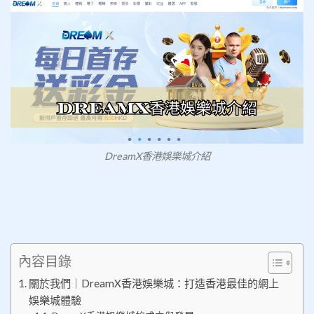
DreamX香港娛樂城介紹
內容目錄
關於我們｜DreamX香港娛樂城：打造香港最佳的網上
娛樂城體驗