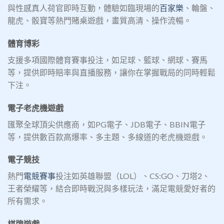
與性感真人荷官即時互動，體驗如臨現場的
百家樂
、輪盤、
龍虎、骰寶等熱門賭桌遊戲，畫質高清、操作流暢。
體育博彩
支援多項國際體育賽事投注，如足球、籃球、網球、賽馬
等，提供即時賠率與直播服務，讓你在掌握戰局的同時輕鬆
下注。
電子老虎機遊戲
匯聚全球頂尖供應商，如PG電子、JDB電子、BBIN電子
等，提供數百款高爆率、多主題、多線道的老虎機遊戲。
電子競技
熱門
電競賽事
投注如英雄聯盟（LOL）、CS:GO、刀塔2、
王者榮耀等，結合即時戰況與多樣玩法，滿足電競愛好者的
所有需求。
棋牌遊戲