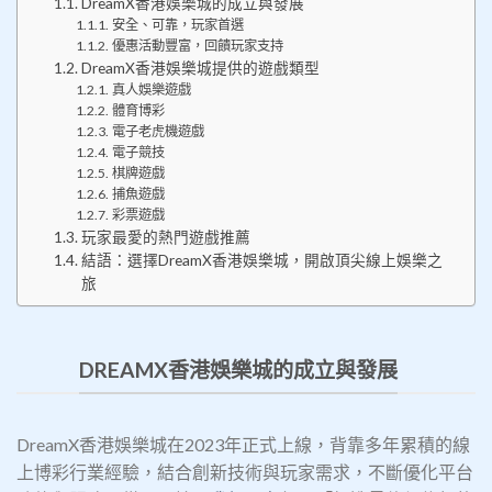
DreamX香港娛樂城的成立與發展
安全、可靠，玩家首選
優惠活動豐富，回饋玩家支持
DreamX香港娛樂城提供的遊戲類型
真人娛樂遊戲
體育博彩
電子老虎機遊戲
電子競技
棋牌遊戲
捕魚遊戲
彩票遊戲
玩家最愛的熱門遊戲推薦
結語：選擇DreamX香港娛樂城，開啟頂尖線上娛樂之
旅
DREAMX香港娛樂城的成立與發展
DreamX香港娛樂城在2023年正式上線，背靠多年累積的線
上博彩行業經驗，結合創新技術與玩家需求，不斷優化平台