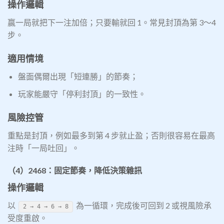
操作邏輯
贏一局就把下一注加倍；只要輸就回 1。常見封頂為第 3～4
步。
適用情境
盤面偶爾出現「短連勝」的節奏；
玩家能嚴守「停利封頂」的一致性。
風險控管
重點是封頂，例如最多到第 4 步就止盈；否則很容易在最高
注時「一局吐回」。
（4）2468：固定節奏，降低決策雜訊
操作邏輯
以
為一循環，完成後可回到 2 或視風險承
2 → 4 → 6 → 8
受度重啟。