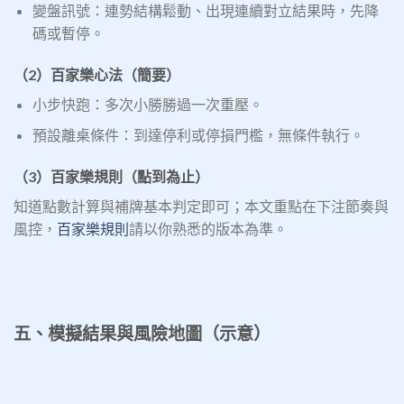
變盤訊號：連勢結構鬆動、出現連續對立結果時，先降
碼或暫停。
（2）百家樂心法（簡要）
小步快跑：多次小勝勝過一次重壓。
預設離桌條件：到達停利或停損門檻，無條件執行。
（3）百家樂規則（點到為止）
知道點數計算與補牌基本判定即可；本文重點在下注節奏與
風控，
百家樂規則
請以你熟悉的版本為準。
五、模擬結果與風險地圖（示意）