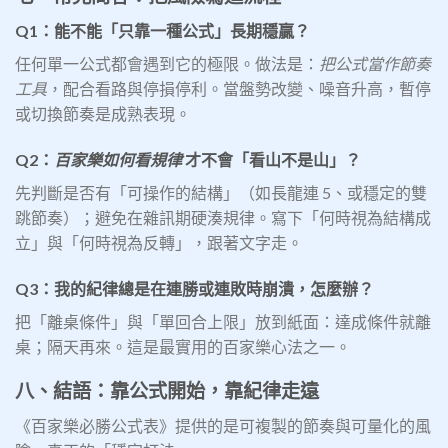
Q1：能不能「只靠一種公式」長期穩贏？
任何單一公式都會遇到它的極限。做法是：
把公式當作節奏
工具
，配合看路與停損停利。當盤勢改變、噪音升高，暫停
或切換節奏是成熟表現。
Q2：
百家樂如何看規律
才不會「看山不是山」？
先判斷是否有「可操作的結構」（如長龍連 5、或穩定的雙
跳節奏）；避免在雜訊期硬湊規律。寫下「何時視為結構成
立」與「何時視為反轉」，跟著文字走。
Q3：我的紀律總是在連勝或連敗時崩潰，怎麼辦？
把「離桌條件」與「單回合上限」放到紙面：達成條件就離
桌；隔天再來。這是最實用的百家樂心法之一。
八、結語：靠公式開始，靠紀律走遠
《百家樂必勝公式表》提供的是可複製的節奏與可量化的風