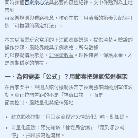
同時穿插
百家樂心法
與必要的風控紀律。文中僅點到為止地
帶到
百家樂規則與看路概念，核心在於：用清晰的節奏與紀律打
造「可複製的穩定打法」。
本文以職業玩家常用的下注節奏做歸納，提供清楚可驗證的
操作步驟、風險界線與示例表格；所有數據
均以模擬情境示意，
非保證收益
。理性練習、保護本金，才
是長期穩定的前提。
一、為何需要「公式」？用節奏把運氣裝進框架
在百家樂中，規則與賠付機制決定了長期勝率圍繞期望值波
動。真正拉開差距的不是「神奇口訣」，而是
節奏控制、風險量化與紀律落地：
建立節奏控制：用固定流程避免情緒化追輸、亂加碼。
可量化風險：預先知道「輸幾局會爆」「贏到哪步就
停」，把風險寫進流程。