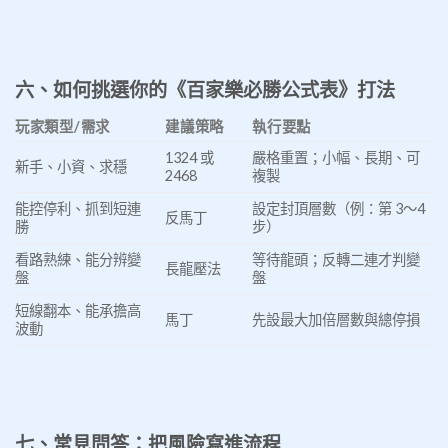
六、如何挑選你的《百家樂必勝公式表》打法
玩家類型/需求
建議策略
執行要點
1324 或
嚴格重置；小幅、長期、可
新手、小資、求穩
2468
複製
能控停利、抓到短連
設定封頂層數（例：第 3～4
反馬丁
勝
步）
看路熟練、能分辨變
等待龍頭；反轉二連才判變
長龍壓法
盤
盤
短線翻本、能承擔高
馬丁
先設最大加倍層數與總停損
波動
七、常見問答：把風險寫進流程