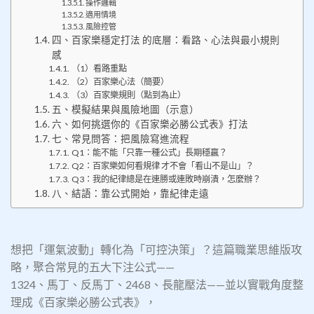
操作邏輯
適用情境
風險控管
四、百家樂穩定打法 的底層：看路、心法與最小規則
感
（1）看路重點
（2）百家樂心法（簡要）
（3）百家樂規則（點到為止）
五、模擬結果與風險地圖（示意）
六、如何挑選你的《百家樂必勝公式表》打法
七、常見問答：把風險寫進流程
Q1：能不能「只靠一種公式」長期穩贏？
Q2：百家樂如何看規律 才不會「看山不是山」？
Q3：我的紀律總是在連勝或連敗時崩潰，怎麼辦？
八、結語：靠公式開始，靠紀律走遠
想把「運氣波動」轉化為「可控決策」？這篇職業思維版攻
略，聚合常見的五大下注公式——
1324、馬丁、反馬丁、2468、長龍壓法——並以實戰角度整
理成《百家樂必勝公式表》，