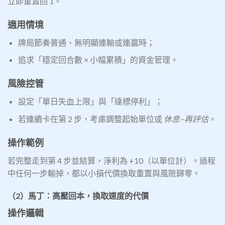
立即重置回 1。
適用情境
牌局節奏普通、無明顯連輸或連贏時；
追求「穩定回合數 × 小幅累積」的資金管理。
風險控管
設定「單日失血上限」與「達標停利」；
若連續卡在第 2 步，考慮調整起始單位或
休息–再評估
。
操作範例
若完整走到第 4 步並結算，淨利為 +10（以單位計）。過程
中任何一步輸掉，都以小損代價換取重置與風險歸零。
（2）馬丁：高壓回本，換取速度的代價
操作邏輯