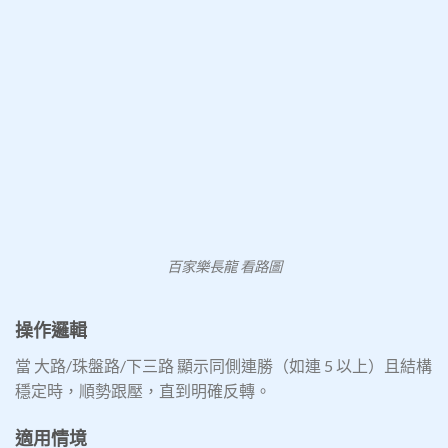
百家樂長龍 看路圖
操作邏輯
當 大路/珠盤路/下三路 顯示同側連勝（如連 5 以上）且結構
穩定時，順勢跟壓，直到明確反轉。
適用情境