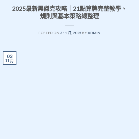
2025最新黑傑克攻略｜21點算牌完整教學、
規則與基本策略總整理
POSTED ON
3 11 月, 2025
BY
ADMIN
03
11 月