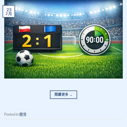
23
2 月
閱讀更多
→
Posted in
體育