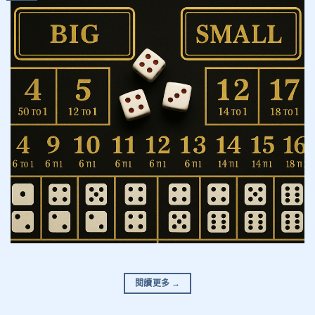
閱讀更多
→