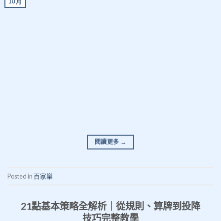
10 月
閱讀更多
→
Posted in
百家樂
21點基本策略全解析｜從規則、算牌到投降
技巧完整教學