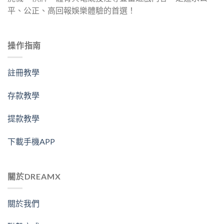
平、公正、高回報娛樂體驗的首選！
操作指南
註冊教學
存款教學
提款教學
下載手機APP
關於DREAMX
關於我們