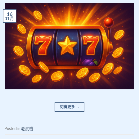
16
11 月
閱讀更多
→
Posted in
老虎機