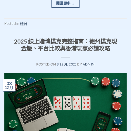
閱讀更多
→
Posted in
體育
2025 線上賭博撲克完整指南：德州撲克現
金版、平台比較與香港玩家必讀攻略
POSTED ON
8 12 月, 2025
BY
ADMIN
08
12 月