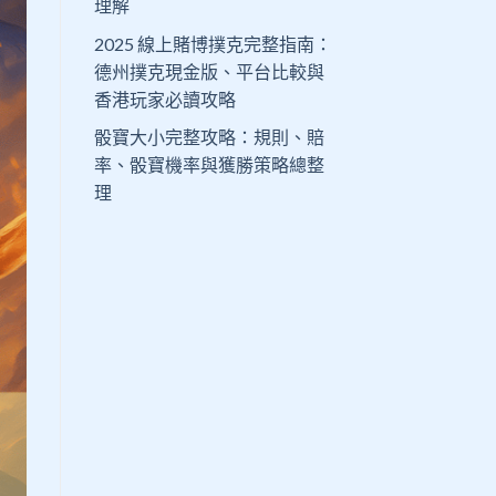
理解
2025 線上賭博撲克完整指南：
德州撲克現金版、平台比較與
香港玩家必讀攻略
骰寶大小完整攻略：規則、賠
率、骰寶機率與獲勝策略總整
理