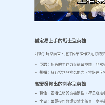
穩定易上手的戰士型英雄
對新手玩家而言，選擇簡單操作又耐打的
亞瑟：
極高的生存力與簡單技能，非常
劉禪：
擁有控制與抗傷能力，推塔速度
高爆發輸出的刺客型英雄
韓信：
靈活位移與高機動性，擅長遊走
李白：
華麗操作與爆發輸出兼具，高手