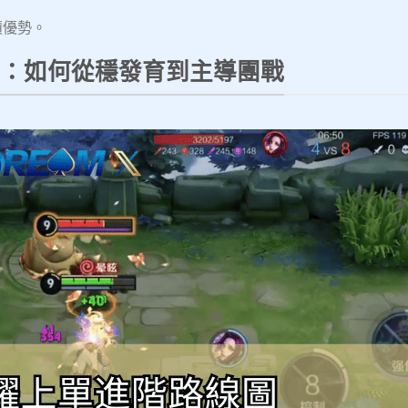
積優勢。
：如何從穩發育到主導團戰