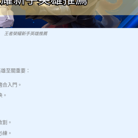
王者榮耀新手英雄推薦
英雄至關重要：
適合入門。
快。
收割。
必練。