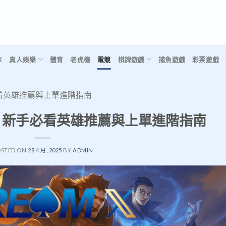
X
真人娛樂
體育
老虎機
電競
棋牌遊戲
捕魚遊戲
彩票遊戲
看英雄推薦與上單進階指南
｜新手必看英雄推薦與上單進階指南
OSTED ON
28 4 月, 2025
BY
ADMIN