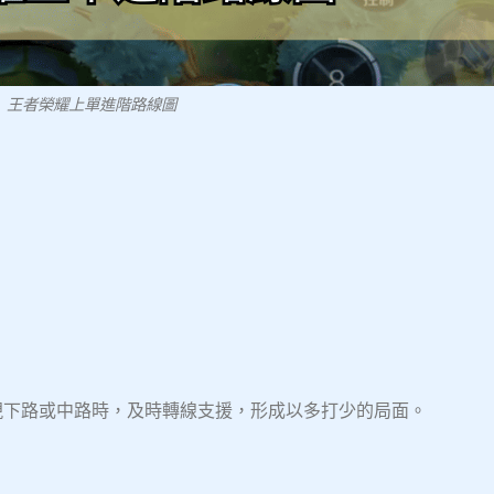
王者榮耀上單進階路線圖
現下路或中路時，及時轉線支援，形成以多打少的局面。