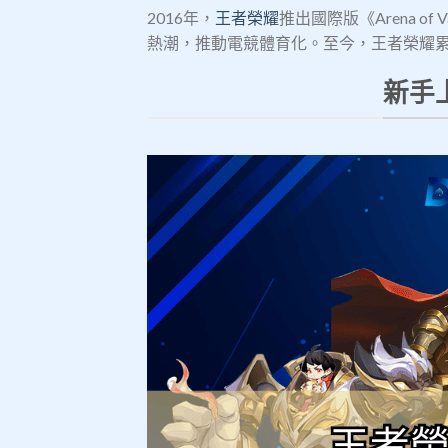
2016年，
王者榮耀
推出國際版《Arena of
熱潮，推動電競體育化。至今，王者榮耀
新手