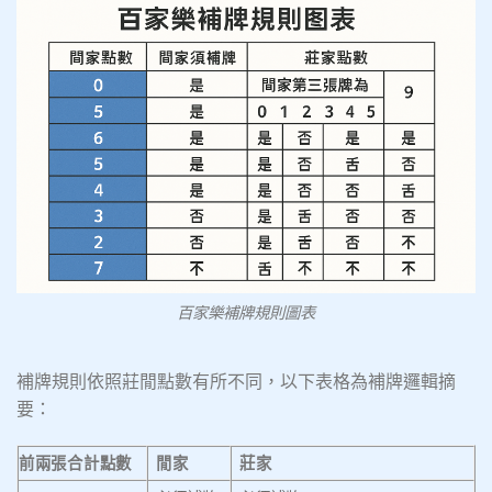
百家樂補牌規則圖表
補牌規則依照莊閒點數有所不同，以下表格為補牌邏輯摘
要：
前兩張合計點數
閒家
莊家