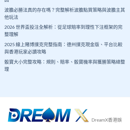
波膽必勝法真的存在嗎？完整解析波膽點買策略與波膽主其
他玩法
2026 世界盃投注全解析：從足球賠率到理性下注框架的完
整理解
2025 線上賭博撲克完整指南：德州撲克現金版、平台比較
與香港玩家必讀攻略
骰寶大小完整攻略：規則、賠率、骰寶機率與獲勝策略總整
理
DreamX香港娛