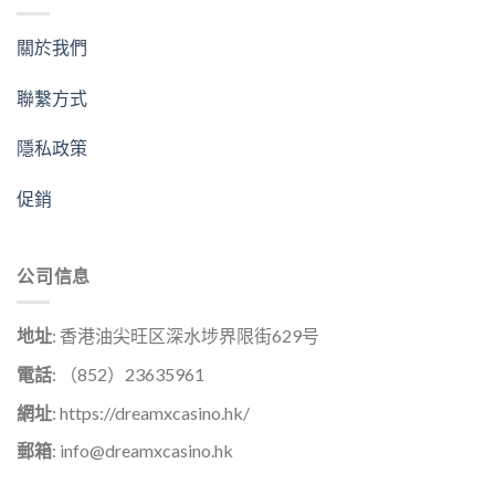
關於我們
聯繫方式
隱私政策
促銷
公司信息
地址
: 香港油尖旺区深水埗界限街629号
電話
: （852）23635961
網址
: https://dreamxcasino.hk/
郵箱
:
info@dreamxcasino.hk