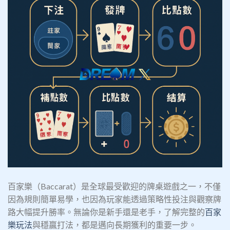
百家樂（Baccarat）是全球最受歡迎的牌桌遊戲之一，不僅
因為規則簡單易學，也因為玩家能透過策略性投注與觀察牌
路大幅提升勝率。無論你是新手還是老手，了解完整的
百家
樂玩法
與穩贏打法，都是邁向長期獲利的重要一步。