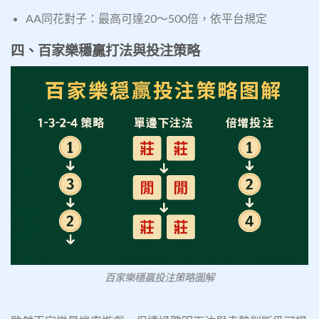
AA同花對子：最高可達20～500倍，依平台規定
四、百家樂穩贏打法與投注策略
百家樂穩贏投注策略圖解