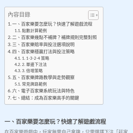
內容目錄
一、百家樂要怎麼玩？快速了解遊戲流程
點數計算範例
二、百家樂幾點不補牌？補牌規則完整對照
三、百家樂賠率與投注選項說明
四、百家樂穩贏打法與投注策略
1. 1-3-2-4 策略
2. 單邊下注法
3. 倍增策略
五、百家樂牌路教學與走勢觀察
常見牌路範例
六、電子百家樂系統玩法與特色
七、總結：成為百家樂高手的關鍵
一、百家樂要怎麼玩？快速了解遊戲流程
在百家樂遊戲中，玩家無需自己拿牌，只需選擇下注「莊家