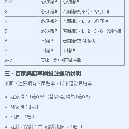
0~2
必須補牌
必須補牌
3
必須補牌
若閒補8則不補，否則補牌
4
必須補牌
若閒補0、1、8、9則不補
5
必須補牌
若閒補0、1、2、3、8、9則不補
6
不補牌
若閒補6或7則補牌
7
不補牌
不補牌
8~9
天牌，雙方都不能補牌
三、百家樂賠率與投注選項說明
不同下注選項有不同賠率，以下是常見賠率：
莊家勝：1賠0.95（若以6點勝為1賠0.5）
閒家勝：1賠1
和局：1賠8
莊對／閒對：前兩張牌相同，1賠11