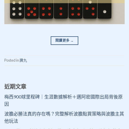
閱讀更多
→
Posted in
牌九
近期文章
梅西900球里程碑｜生涯數據解析＋邁阿密國際出局背後原
因
波膽必勝法真的存在嗎？完整解析波膽點買策略與波膽主其
他玩法