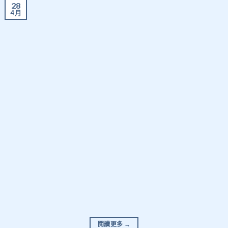
28
4 月
閱讀更多
→