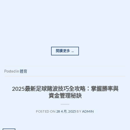
閱讀更多
→
Posted in
體育
2025最新足球賭波技巧全攻略：掌握勝率與
資金管理秘訣
POSTED ON
28 4 月, 2025
BY
ADMIN