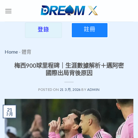
Skip
to
content
註冊
登錄
Home
-
體育
梅西900球里程碑｜生涯數據解析＋邁阿密
國際出局背後原因
POSTED ON
21 3 月, 2026
BY
ADMIN
21
3 月