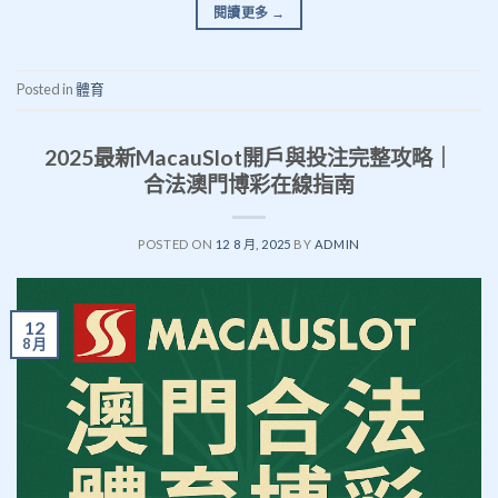
閱讀更多
→
Posted in
體育
2025最新MacauSlot開戶與投注完整攻略｜
合法澳門博彩在線指南
POSTED ON
12 8 月, 2025
BY
ADMIN
12
8 月