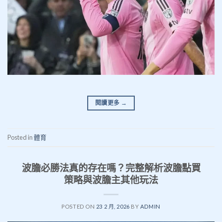
閱讀更多
→
Posted in
體育
波膽必勝法真的存在嗎？完整解析波膽點買
策略與波膽主其他玩法
POSTED ON
23 2 月, 2026
BY
ADMIN