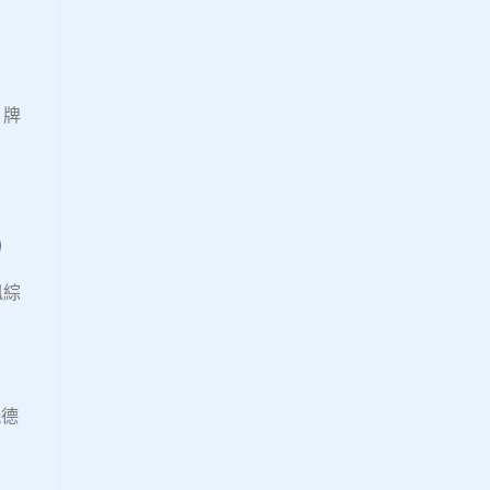
、牌
）
訊綜
玩德