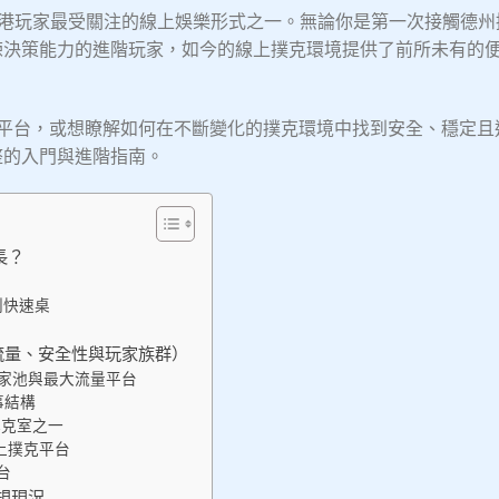
與香港玩家最受關注的線上娛樂形式之一。無論你是第一次接觸德州
練決策能力的進階玩家，如今的線上撲克環境提供了前所未有的
用的平台，或想瞭解如何在不斷變化的撲克環境中找到安全、穩定且
整的入門與進階指南。
長？
到快速桌
合流量、安全性與玩家族群）
亞洲最強玩家池與最大流量平台
賽事結構
洲撲克室之一
化線上撲克平台
台
規現況