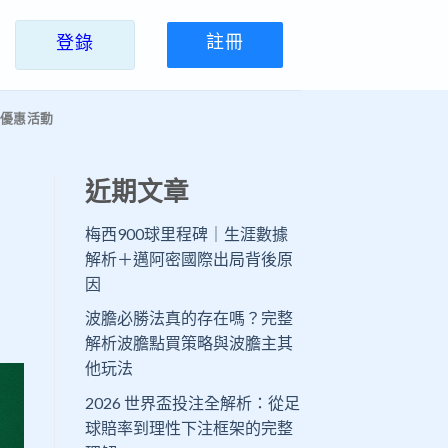
註冊
登錄
優惠活動
近期文章
梅西900球里程碑｜生涯數據
解析＋邁阿密國際出局背後原
因
波膽必勝法真的存在嗎？完整
解析波膽點買策略與波膽主其
他玩法
2026 世界盃投注全解析：從足
球賠率到理性下注框架的完整