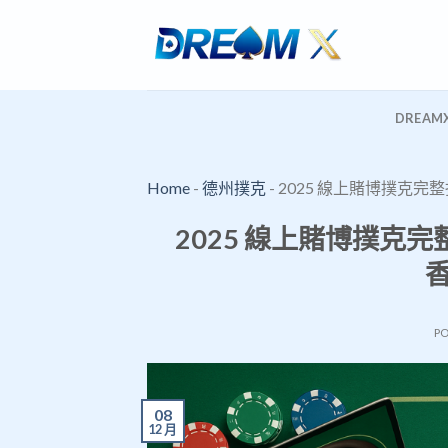
Skip
to
content
DREAM
Home
-
德州撲克
-
2025 線上賭博撲克
2025 線上賭博撲克
P
08
12 月