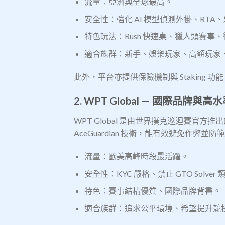
流量：亞洲與全球最高。
安全性：強化 AI 模型偵測外掛、RTA
特色玩法：Rush 快速桌、獵人頭賽事
適合族群：新手、娛樂玩家、高額玩家
此外，平台亦提供保險機制與 Staking
2. WPT Global — 國際品牌與
WPT Global 是由世界撲克巡迴賽官方推
AceGuardian 技術，能有效避免作弊並
流量：歐美高峰時段最活躍。
安全性：KYC 嚴格、禁止 GTO Solver
特色：賽事結構優質、國際品牌背書。
適合族群：追求公平環境、希望提升競