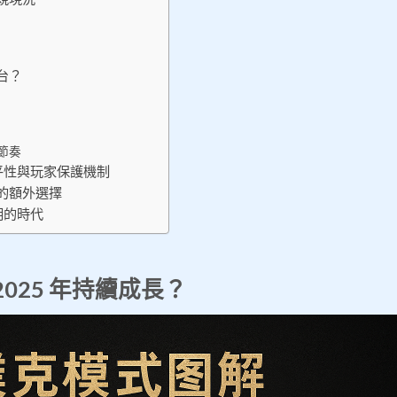
台？
節奏
公平性與玩家保護機制
家的額外選擇
明的時代
025 年持續成長？