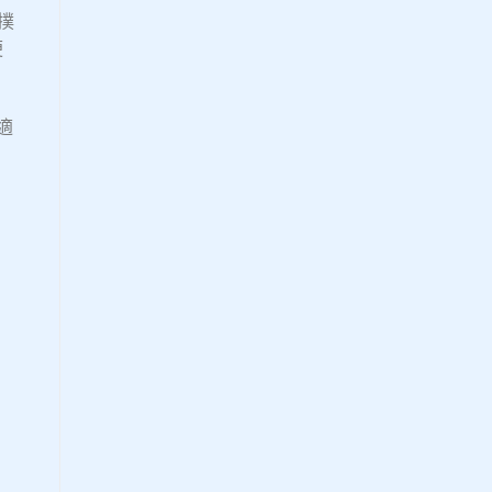
撲
便
適