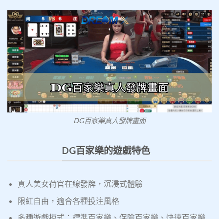
DG百家樂真人發牌畫面
DG百家樂的遊戲特色
真人美女荷官在線發牌，沉浸式體驗
限紅自由，適合各種投注風格
多種遊戲模式：標準百家樂、保險百家樂、快速百家樂