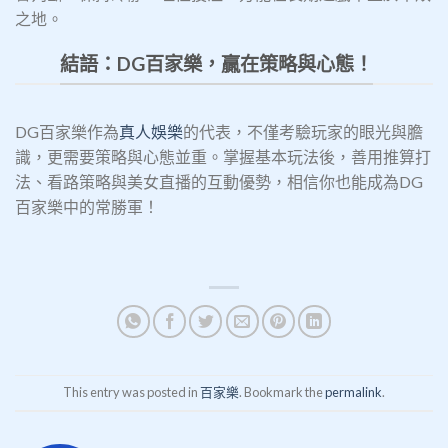
之地。
結語：DG百家樂，贏在策略與心態！
DG百家樂作為
真人娛樂
的代表，不僅考驗玩家的眼光與膽
識，更需要策略與心態並重。掌握基本玩法後，善用推算打
法、看路策略與美女直播的互動優勢，相信你也能成為DG
百家樂中的常勝軍！
This entry was posted in
百家樂
. Bookmark the
permalink
.