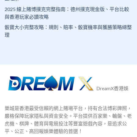
2025 線上賭博撲克完整指南：德州撲克現金版、平台比較
與香港玩家必讀攻略
骰寶大小完整攻略：規則、賠率、骰寶機率與獲勝策略總整
理
DreamX香港娛
樂城是香港最受信賴的網上賭場平台，持有合法博彩牌照，
嚴格保障玩家隱私與資金安全。平台提供百家樂、輪盤、老
虎機、棋牌、體育與電競投注等豐富遊戲內容，是追求公
平、公正、高回報娛樂體驗的首選！