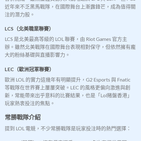
近年來不乏黑馬戰隊，在國際舞台上漸露鋒芒，成為值得關
注的潛力股。
LCS（北美職業聯賽）
LCS 是北美最高等級的 LOL 聯賽，由 Riot Games 官方主
辦。雖然北美戰隊在國際舞台表現相對保守，但依然擁有龐
大的粉絲基礎與直播影響力。
LEC（歐洲冠軍聯賽）
歐洲 LOL 的實力這幾年有明顯提升，G2 Esports 與 Fnatic
等戰隊在世界賽上屢屢突破。LEC 的風格更偏向激進與創
新，常能帶來出乎意料的比賽結果，也是「Lol賭盤香港」
玩家熱衷投注的焦點。
常勝戰隊介紹
提到 LOL 電競，不少常勝戰隊是玩家投注時的熱門選擇：