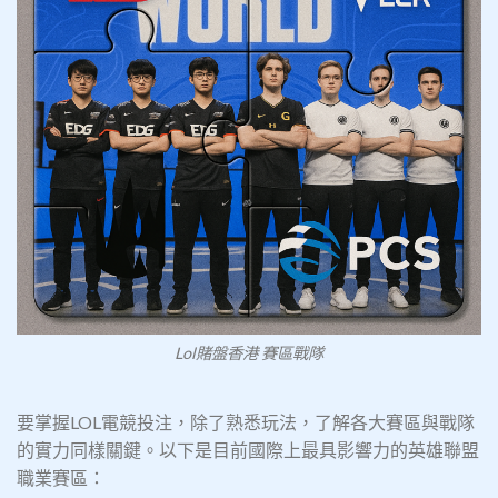
Lol賭盤香港 賽區戰隊
要掌握LOL電競投注，除了熟悉玩法，了解各大賽區與戰隊
的實力同樣關鍵。以下是目前國際上最具影響力的英雄聯盟
職業賽區：