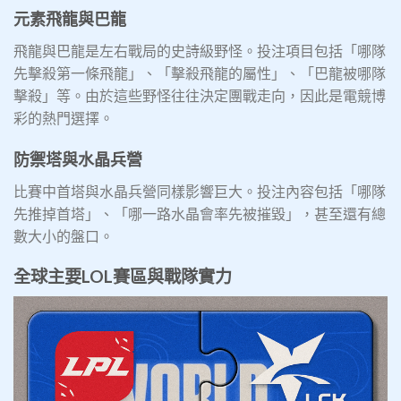
元素飛龍與巴龍
飛龍與巴龍是左右戰局的史詩級野怪。投注項目包括「哪隊
先擊殺第一條飛龍」、「擊殺飛龍的屬性」、「巴龍被哪隊
擊殺」等。由於這些野怪往往決定團戰走向，因此是電競博
彩的熱門選擇。
防禦塔與水晶兵營
比賽中首塔與水晶兵營同樣影響巨大。投注內容包括「哪隊
先推掉首塔」、「哪一路水晶會率先被摧毀」，甚至還有總
數大小的盤口。
全球主要LOL賽區與戰隊實力