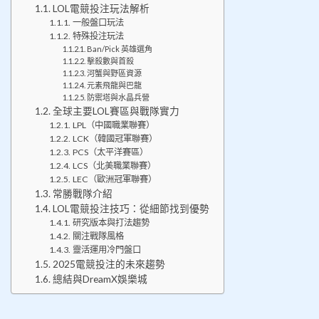
LOL電競投注玩法解析
一般盤口玩法
特殊投注玩法
Ban/Pick 英雄選角
擊殺數與首殺
河蟹與野區資源
元素飛龍與巴龍
防禦塔與水晶兵營
全球主要LOL賽區與戰隊實力
LPL（中國職業聯賽）
LCK（韓國冠軍聯賽）
PCS（太平洋賽區）
LCS（北美職業聯賽）
LEC（歐洲冠軍聯賽）
常勝戰隊介紹
LOL電競投注技巧：從細節找到優勢
研究版本與打法趨勢
關注戰隊風格
靈活運用冷門盤口
2025電競投注的未來趨勢
總結與DreamX娛樂城