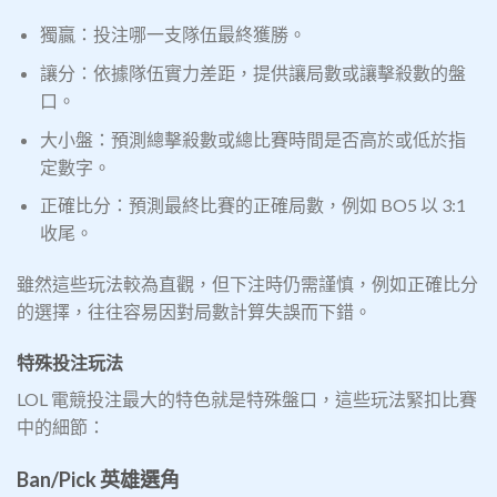
獨贏：投注哪一支隊伍最終獲勝。
讓分：依據隊伍實力差距，提供讓局數或讓擊殺數的盤
口。
大小盤：預測總擊殺數或總比賽時間是否高於或低於指
定數字。
正確比分：預測最終比賽的正確局數，例如 BO5 以 3:1
收尾。
雖然這些玩法較為直觀，但下注時仍需謹慎，例如正確比分
的選擇，往往容易因對局數計算失誤而下錯。
特殊投注玩法
LOL 電競投注最大的特色就是特殊盤口，這些玩法緊扣比賽
中的細節：
Ban/Pick 英雄選角