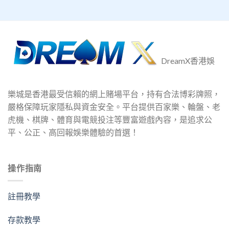
DreamX香港娛
樂城是香港最受信賴的網上賭場平台，持有合法博彩牌照，
嚴格保障玩家隱私與資金安全。平台提供百家樂、輪盤、老
虎機、棋牌、體育與電競投注等豐富遊戲內容，是追求公
平、公正、高回報娛樂體驗的首選！
操作指南
註冊教學
存款教學